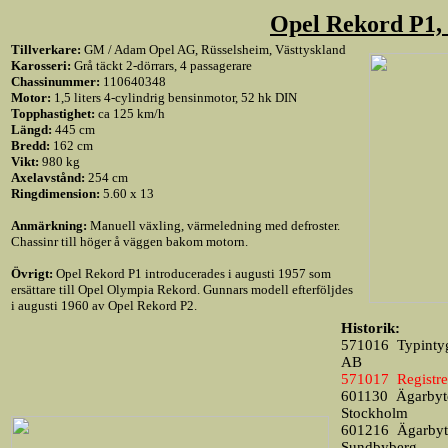
Opel Rekord P1,
Tillverkare:
GM / Adam Opel AG, Rüsselsheim, Västtyskland
Karosseri:
Grå täckt 2-dörrars, 4 passagerare
Chassinummer:
110640348
Motor:
1,5 liters 4-cylindrig bensinmotor, 52 hk DIN
Topphastighet:
ca 125 km/h
Längd:
445 cm
Bredd:
162 cm
Vikt:
980 kg
Axelavstånd:
254 cm
Ringdimension:
5.60 x 13
Anmärkning:
Manuell växling, värmeledning med defroster.
Chassinr till höger å väggen bakom motorn.
Övrigt:
Opel Rekord P1 introducerades i augusti 1957 som
ersättare till Opel Olympia Rekord. Gunnars modell efterföljdes
i augusti 1960 av Opel Rekord P2.
Historik:
571016
Typinty
AB
571017
Registr
601130
Ägarbyte
Stockholm
601216
Ägarbyte
Sundbyberg