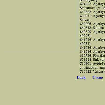
601227
Ägarbyt
Stockholm (AA 
610622
Ägarbyte
620911
Ägarbyte
Stuvsta
632006
Ägarbyte
640312
Samma äg
640520
Ägarbyte
49798)
641016
Ägarbyt
49751)
641016
Ägarbyt
641216
Ägarbyte
660726
Försäkr
671218
Enl. ver
710301
Avförd 
användas till ann
710322
Vakansk
Back
Home