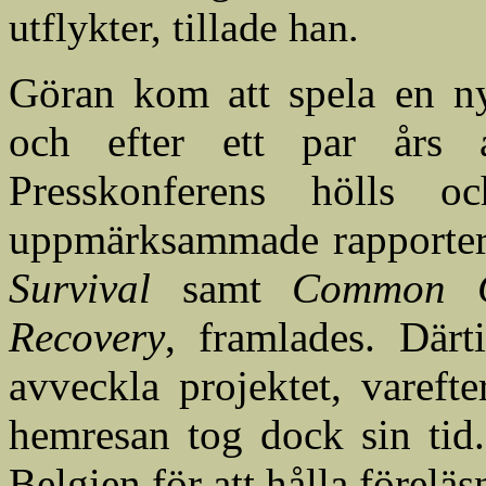
utflykter, tillade han.
Göran kom att spela en ny
och efter ett par års a
Presskonferens hölls oc
uppmärksammade rapporte
Survival
samt
Common Cr
Recovery
, framlades. Därti
avveckla projektet, varef
hemresan tog dock sin tid.
Belgien för att hålla föreläs