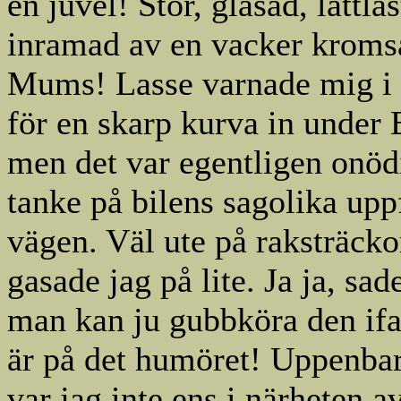
en juvel! Stor, glasad, lättlä
inramad av en vacker kroms
Mums! Lasse varnade mig i 
för en skarp kurva in under 
men det var egentligen onö
tanke på bilens sagolika up
vägen. Väl ute på raksträcko
gasade jag på lite. Ja ja, sad
man kan ju gubbköra den if
är på det humöret! Uppenbar
var jag inte ens i närheten a