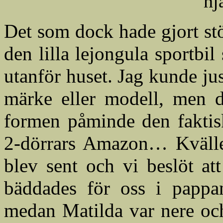
hj
Det som dock hade gjort st
den lilla lejongula sportbi
utanför huset. Jag kunde just
märke eller modell, men de
formen påminde den faktisk
2-dörrars Amazon… Kvällen
blev sent och vi beslöt at
bäddades för oss i pappa
medan Matilda var nere oc