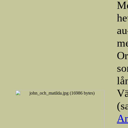
Me
he
au
me
Or
so
lå
Vä
(s
Am