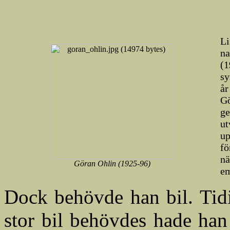
Li
na
(
sy
år
Gö
ge
ut
u
fö
nä
Göran Ohlin (1925-96)
em
Dock behövde han bil. Tidi
stor bil behövdes hade han