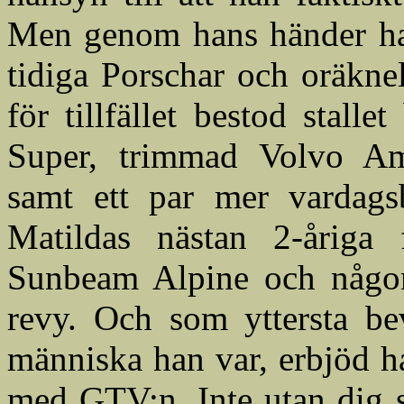
Men genom hans händer ha
tidiga Porschar och oräknel
för tillfället bestod stal
Super, trimmad Volvo Am
samt ett par mer vardags
Matildas nästan 2-åriga
Sunbeam Alpine och någon
revy. Och som yttersta be
människa han var, erbjöd h
med GTV:n. Inte utan dig s