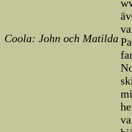
ww
äv
va
Coola: John och Matilda
Pa
fa
No
sk
mi
he
va