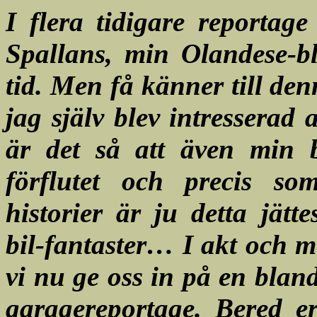
I flera tidigare reportage
Spallans, min Olandese-b
tid. Men få känner till den
jag själv blev intresserad
är det så att även min bi
förflutet och precis so
historier är ju detta jät
bil-fantaster… I akt och m
vi nu ge oss in på en blan
garagereportage. Bered er