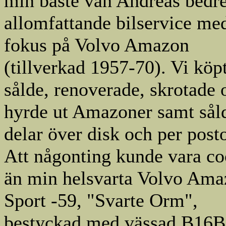
min bäste vän Andreas bedr
allomfattande bilservice me
fokus på Volvo Amazon
(tillverkad 1957-70). Vi köp
sålde, renoverade, skrotade 
hyrde ut Amazoner samt sål
delar över disk och per post
Att någonting kunde vara co
än min helsvarta Volvo Am
Sport -59, "Svarte Orm",
bestyckad med vässad B16B