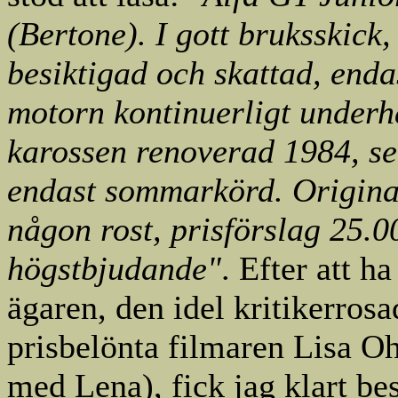
(Bertone). I gott bruksskick,
besiktigad och skattad, enda
motorn kontinuerligt underh
karossen renoverad 1984, s
endast sommarkörd. Origina
någon rost, prisförslag 25.00
högstbjudande"
. Efter att h
ägaren, den idel kritikerros
prisbelönta filmaren Lisa Ohl
med Lena), fick jag klart be