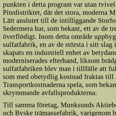
punkten i detta program var utan tvivel 
Pitedistriktet, där det stora, moderna 
Lätt anslutet till de intilliggande Stor
Sedermera har, som bekant, ett av de tr
överflödigt. Inom detta område uppby
sulfatfabrik, en av de största i sitt sl
skapats en industriell enhet av betyda
moderniserades efterhand, liksom brä
sulfatfabriken blev man i tillfälle att f
som med obetydlig kostnad fraktas till
Transportkostnaderna spela, som bekant,
skrymmande avfallsprodukterna.
Till samma företag, Munksunds Aktiebol
och Byske trämassefabrik, varigenom b