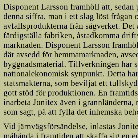
Disponent Larsson framhöll att, sedan 
denna siffra, man i ett slag löst frågan
avfallsprodukterna från sågverket. Det å
färdigställa fabriken, åstadkomma drift
marknaden. Disponent Larsson framhöll
där avsedd för hemmamarknaden, avsedd
byggnadsmaterial. Tillverkningen har s
nationalekonomisk synpunkt. Detta har
statsmakterna, som beviljat ett tullskyd
gott stöd för produktionen. En framtid
inarbeta Jonitex även i grannländerna,
som sagt, på att fylla det inhemska beh
Vid järnvägsförsändelse, inlastas Joni
måhända i framtiden att skaffa sig en eg