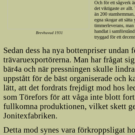
Och för ett sågverk är
det viktigaste av allt.
än 200 stamhemman, b
egna skogar att sätta 
timmerleverans, man l
handlat i samförstån
Brevhuvud 1931
tryggad för ett decenn
Sedan dess ha nya bottenpriser undan 
trävaruexportörerna. Man har frågat sig 
bär4a och när pressningen skulle lindr
uppstått för de bäst organiserade och ka
lätt, att det fordrats frejdigt mod hos l
som Törefors för att våga inte blott fort
fullkomna produktionen, vilket skett 
Jonitexfabriken.
Detta mod synes vara förkroppsligat ho