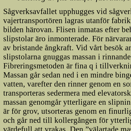
Sågverksavfallet upphugges vid sågverke
vajertransportören lagras utanför fabri
bilden härovan. Flisen inmatas efter be
slipstolar äro inmonterade. För närvar
av bristande ångkraft. Vid vårt besök anv
slipstolarna gnuggas massan i rinnand
Fibreringsmetoden är fina q i tillverkn
Massan går sedan ned i en mindre bing
vatten, varefter den rinner genom en sor
transporteras sedermera med elevatorsko
massan genomgår ytterligare en slipni
är för grov, utsorteras genom en finurli
och går ned till kollergången för ytterl
värdefull att vrakas. Den ”välartade mas