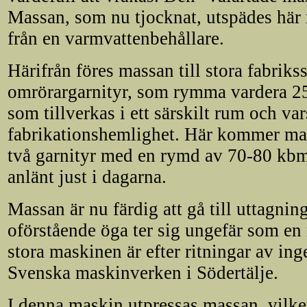
Massan, som nu tjocknat, utspädes här 
från en varmvattenbehållare.
Härifrån föres massan till stora fabriks
omrörargarnityr, som rymma vardera 25
som tillverkas i ett särskilt rum och v
fabrikationshemlighet. Här kommer man 
två garnityr med en rymd av 70-80 kbm
anlänt just i dagarna.
Massan är nu färdig att gå till uttagn
oförstående öga ter sig ungefär som e
stora maskinen är efter ritningar av ing
Svenska maskinverken i Södertälje.
I denna maskin utpressas massan, vilket