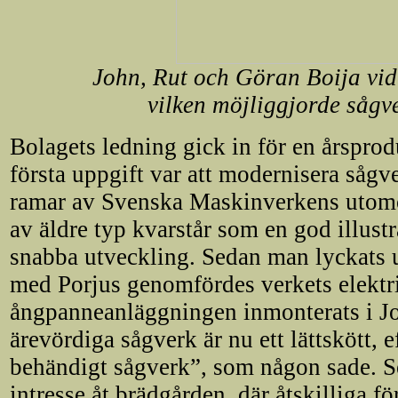
John, Rut och Göran Boija vi
vilken möjliggjorde sågve
Bolagets ledning gick in för en årspro
första uppgift var att modernisera sågv
ramar av Svenska Maskinverkens utomo
av äldre typ kvarstår som en god illustr
snabba utveckling. Sedan man lyckats u
med Porjus genomfördes verkets elektr
ångpanneanläggningen inmonterats i Jo
ärevördiga sågverk är nu ett lättskött, e
behändigt sågverk”, som någon sade. Se
intresse åt brädgården, där åtskilliga f