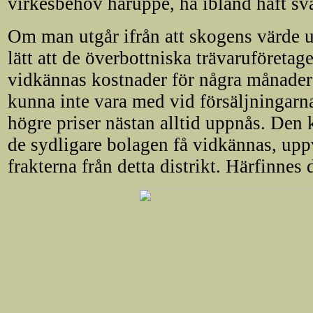
virkesbehov häruppe, ha ibland haft svå
Om man utgår ifrån att skogens värde utt
lätt att de överbottniska trävaruföretag
vidkännas kostnader för några månaders
kunna inte vara med vid försäljningarn
högre priser nästan alltid uppnås. Den
de sydligare bolagen få vidkännas, uppv
frakterna från detta distrikt. Härfinnes 