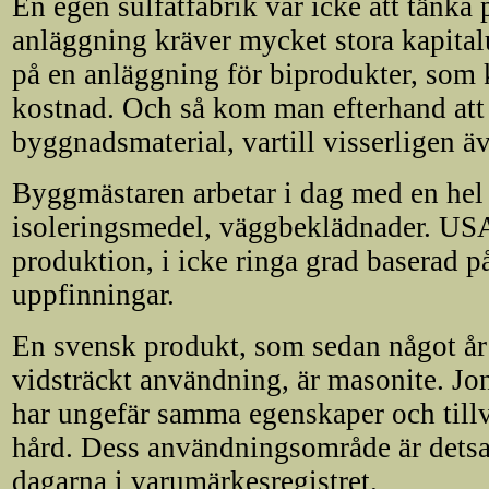
En egen sulfatfabrik var icke att tänka 
anläggning kräver mycket stora kapital
på en anläggning för biprodukter, som
kostnad. Och så kom man efterhand att 
byggnadsmaterial, vartill visserligen ä
Byggmästaren arbetar i dag med en hel
isoleringsmedel, väggbeklädnader. USA
produktion, i icke ringa grad baserad 
uppfinningar.
En svensk produkt, som sedan något år
vidsträckt användning, är masonite. Jon
har ungefär samma egenskaper och till
hård. Dess användningsområde är dets
dagarna i varumärkesregistret.