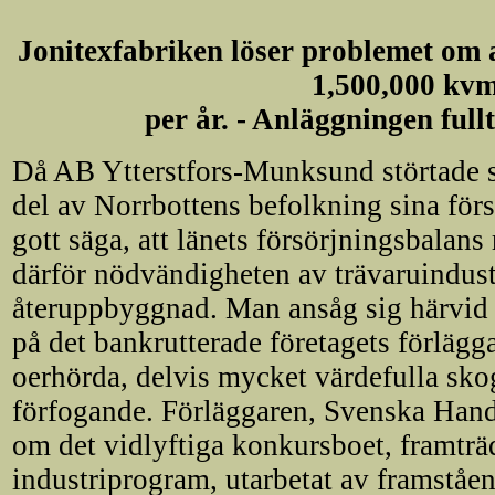
Jonitexfabriken löser problemet om a
1,500,000 kvm
per år. - Anläggningen fullt
Då AB Ytterstfors-Munksund störtade 
del av Norrbottens befolkning sina för
gott säga, att länets försörjningsbalans
därför nödvändigheten av trävaruindust
återuppbyggnad. Man ansåg sig härvid 
på det bankrutterade företagets förlägg
oerhörda, delvis mycket värdefulla sko
förfogande. Förläggaren, Svenska Hand
om det vidlyftiga konkursboet, framträd
industriprogram, utarbetat av framståen