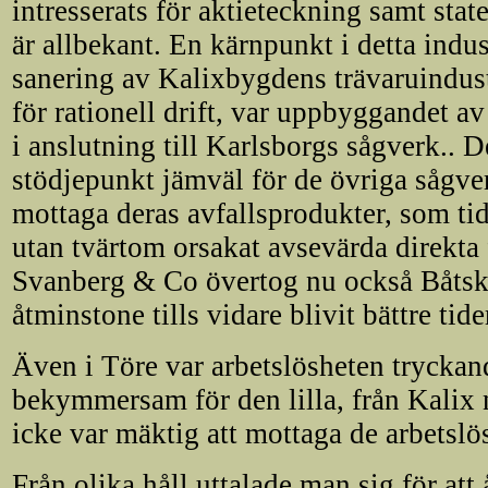
intresserats för aktieteckning samt sta
är allbekant. En kärnpunkt i detta indu
sanering av Kalixbygdens trävaruindust
för rationell drift, var uppbyggandet a
i anslutning till Karlsborgs sågverk.. D
stödjepunkt jämväl för de övriga sågve
mottaga deras avfallsprodukter, som ti
utan tvärtom orsakat avsevärda direkta
Svanberg & Co övertog nu också Båtskä
åtminstone tills vidare blivit bättre ti
Även i Töre var arbetslösheten tryckan
bekymmersam för den lilla, från Kali
icke var mäktig att mottaga de arbetslö
Från olika håll uttalade man sig för att 