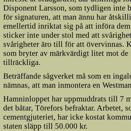
Disponent Larsson, som tydligen inte bl
för signaturen, att man ännu har åtskill
emellertid inriktat sig på att införa d
sticker inte under stol med att svårighe
svårigheter äro till för att övervinnas.
som bryter av märkvärdigt litet mot de 
tillräckliga.
Beträffande sågverket må som en ingal
nämnas, att man inmontera en Westmans
Hamninloppet har uppmuddrats till 7 met
det båtar, Törefors befraktar. Arbetet, 
cementgjuteriet, har icke kostat komm
staten släpp till 50.000 kr.