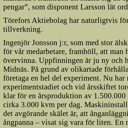
pengar”, som disponent Larsson lät orde
Törefors Aktiebolag har naturligtvis för
tillverkning.
Ingenjör Jonsson j:r, som med stor äls
för vår medarbetare, framhöll, att man ha
övervinna. Uppfinningen är ju ny och h
Midnäs. På grund av olikartade förhåll
företaga en hel del experiment. Nu ha
experimentstadiet och vid årsskiftet tor
klar för en årsproduktion av 1.500.000
cirka 3.000 kvm per dag. Maskininstall
det avgörande skälet är, att ånganlägg
ångpanna – visat sig vara för liten. E