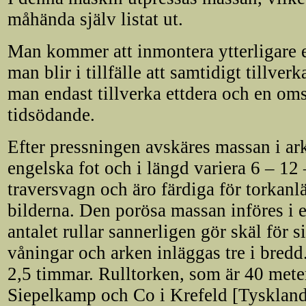
måhända själv listat ut.
Man kommer att inmontera ytterligare
man blir i tillfälle att samtidigt tillve
man endast tillverka ettdera och en om
tidsödande.
Efter pressningen avskäres massan i ar
engelska fot och i längd variera 6 – 12
traversvagn och äro färdiga för torkan
bilderna. Den porösa massan införes i 
antalet rullar sannerligen gör skäl för s
våningar och arken inläggas tre i bred
2,5 timmar. Rulltorken, som är 40 meter
Siepelkamp och Co i Krefeld [Tyskland