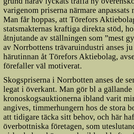
grund härav lyckats träffa ny överen
varigenom priserna närmare anpassats m
Man får hoppas, att Törefors Aktiebola
statsmakternas kraftiga direkta stöd,
åtnjutande av ställningen som ”mest gy
av Norrbottens trävaruindustri anses ju
härutinnan åt Törefors Aktiebolag, avsee
förefaller väl motiverat.
Skogspriserna i Norrbotten anses de sena
legat i överkant. Man gör bl a gällande
kronoskogsauktionerna ibland varit min
angives, timmerhungern hos de stora bo
att tidigare täcka sitt behov, och här ha
överbottniska företagen, som uteslutand