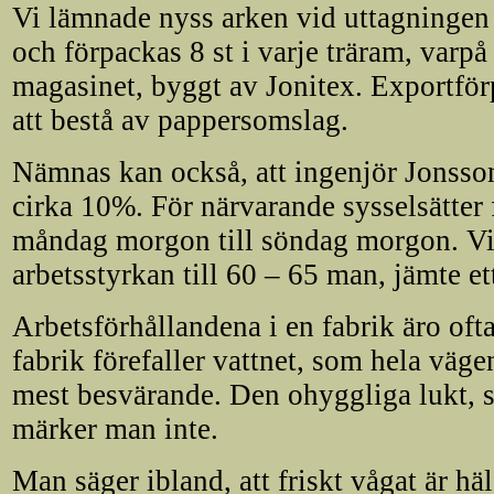
Vi lämnade nyss arken vid uttagningen 
och förpackas 8 st i varje träram, varpå 
magasinet, byggt av Jonitex. Exportf
att bestå av pappersomslag.
Nämnas kan också, att ingenjör Jonsson
cirka 10%. För närvarande sysselsätter f
måndag morgon till söndag morgon. Vid
arbetsstyrkan till 60 – 65 man, jämte et
Arbetsförhållandena i en fabrik äro oft
fabrik förefaller vattnet, som hela väg
mest besvärande. Den ohyggliga lukt, s
märker man inte.
Man säger ibland, att friskt vågat är hä