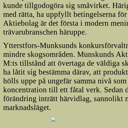
kunde tillgodogöra sig småvirket. Här
med rätta, ha uppfyllt betingelserna fö
Aktiebolag är det första i modern meni
trävarubranschen häruppe.
Ytterstfors-Munksunds konkursförvaltn
mindre skogsområden. Munskunds Aktie
M:ts tillstånd att övertaga de väldiga 
ha låtit sig bestämma därav, att produk
hölls uppe på ungefär samma nivå som f
koncentration till ett fåtal verk. Sedan
förändring inträtt härvidlag, sannolikt 
marknadsläget.